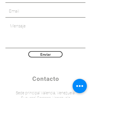
Enviar
Contacto
Sede principal Valencia, Venezuela.
Sucursal Caracas, Venezuela
Telf:
+58 (241) 8421238
+58 (414) 4300382