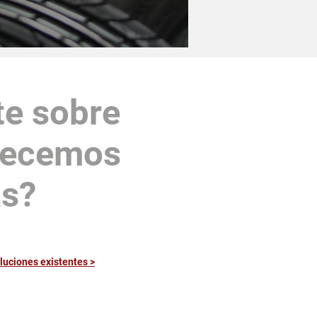
te sobre
frecemos
as?
luciones existentes >