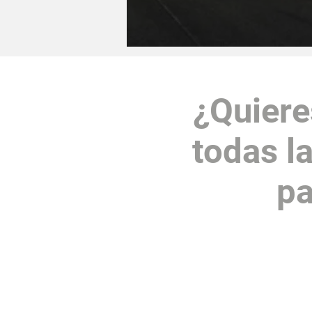
¿Quiere
todas l
pa