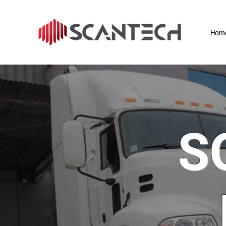
Hom
S