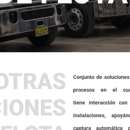
OTRAS
Conjunto de soluciones
procesos en el c
IONES
tiene
interacción
con 
instalaciones, apo
captura
automática
de