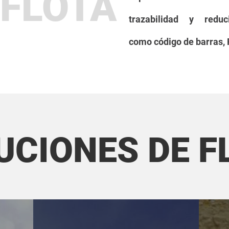
 FLOTA
trazabilidad y red
como
código
de barras, 
UCIONES DE F