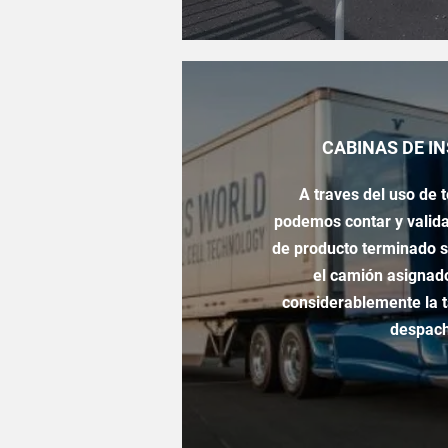
CABINAS DE I
A traves del uso de
podemos contar y valid
de producto terminado s
el
camión
asignad
considerablemente la t
despac