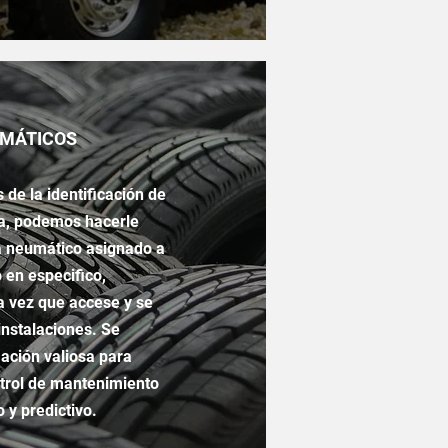
MÁTICOS
s de la
identificación
de
ia, podemos hacerle
a
neumático
asignado a
o
en especifico,
 vez que accese y se
 instalaciones. Se
mación
valiosa para
trol de mantenimiento
o y
predictivo
.