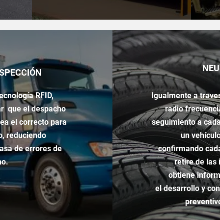
NEU
NSPECCIÓN
tecnología
RFID,
Igualmente a trave
ar que el despacho
radio frecuenc
ea el correcto para
seguimiento a cad
o
, reduciendo
un
vehícul
asa de errores de
confirmando cada
ho.
retire de las
obtiene
infor
el
desarrollo
y con
preventiv