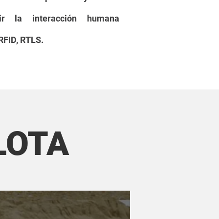
ucir la
interacción
humana
RFID, RTLS.
LOTA