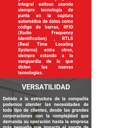
integral exitoso usando
siempre tecnología de
punta en la captura
automática de datos como
código de barras, RFID
(Radio Frequency
Identification) , RTLS
(Real Time Locating
Systems) entre otros,
siempre estando a la
vanguardia de lo que
dicten las nuevas
tecnologías.
VERSATILIDAD
Debido a la estructura de la compañía
podemos atender las necesidades de
todo tipo de clientes, desde las grandes
corporaciones con la complejidad que
demanda su operación hasta la empresa
más pequeña que impacta el aporte de