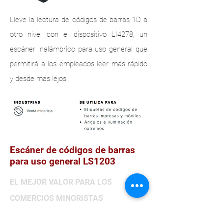
Lleve la lectura de códigos de barras 1D a
otro nivel con el dispositivo LI4278, un
escáner inalámbrico para uso general que
permitirá a los empleados leer más rápido
y desde más lejos.
Escáner de códigos de barras
para uso general LS1203
EL MEJOR VALOR PARA LOS
COMERCIOS MINORISTAS