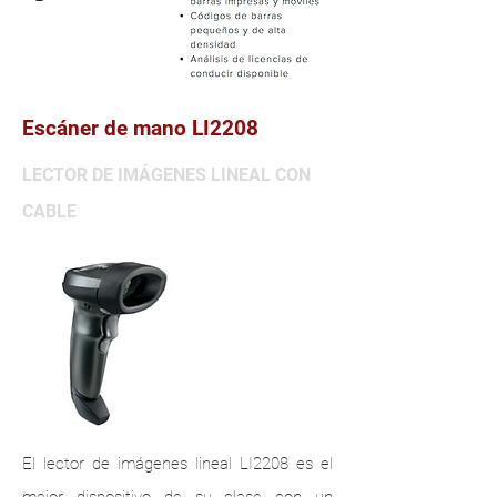
Escáner de mano LI2208
LECTOR DE IMÁGENES LINEAL CON
CABLE
El lector de imágenes lineal LI2208 es el