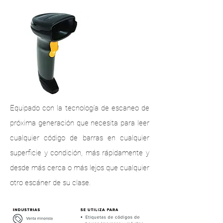
Equipado con la tecnología de escaneo de
próxima generación que necesita para leer
cualquier código de barras en cualquier
superficie y condición, más rápidamente y
desde más cerca o más lejos que cualquier
otro escáner de su clase.