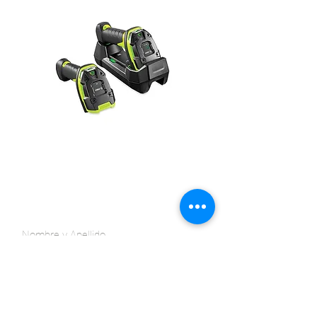
DISEÑO ULTRARRESISTENTE •
RENDIMIENTO SUPERIOR • CAPACIDAD DE
ADMINISTRACIÓN INIGUALABLE